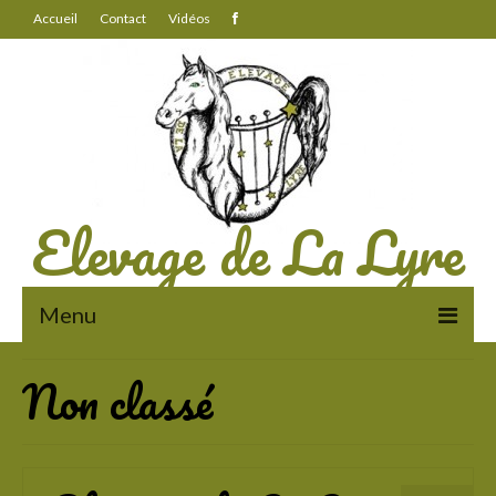
Accueil
Contact
Vidéos
Elevage de La Lyre
Menu
Non classé
A propos
Des chevaux au travail
La vie à l’élevage