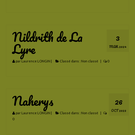
Caelia PM
Forever Blue
Nildrith de La
Ilusia Aldébaran
3
Lyre
Meia Lima
MAR 2024
Liana del Sol
par
Laurence LONGIN
|
Classé dans :
Non classé
|
0
Les poulains
Les poulains vendus
Dandrane de La Lyre
Naherys
26
Gaherys de La Lyre
OCT 2023
par
Laurence LONGIN
|
Classé dans :
Non classé
|
Hestia de La Lyre
0
Hanthor de La Lyre