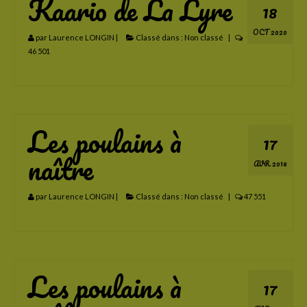
Kaario de La Lyre
18
Luneria de La Lyre
OCT 2020
par
Laurence LONGIN
|
Classé dans :
Non classé
|
Lorkos de La Lyre
46 501
Miceliandre de La Lyre
Menetios de La Lyre
Les poulains à
Minos de La Lyre
17
naître
Mandrak de La Lyre
AVR 2016
Meherys de La Lyre
par
Laurence LONGIN
|
Classé dans :
Non classé
|
47 551
Nancelion de La Lyre
Naherys de la Lyre
Nerendyl de La Lyre
Les poulains à
17
Nildrith de La Lyre