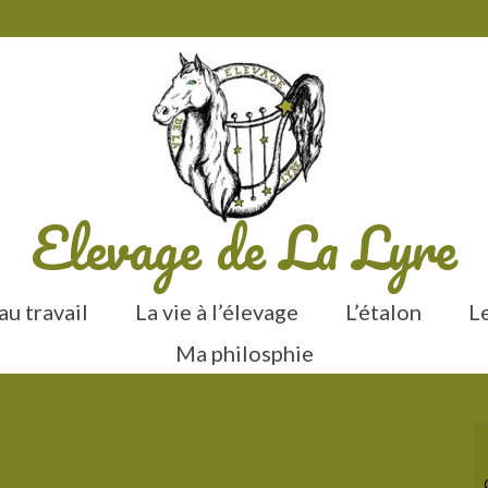
Elevage de La Lyre
u travail
La vie à l’élevage
L’étalon
L
Ma philosphie