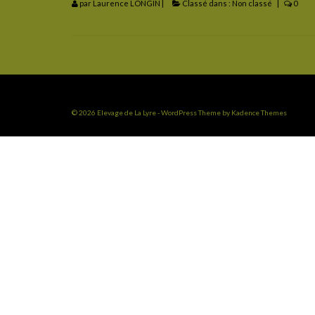
par
Laurence LONGIN
|
Classé dans :
Non classé
|
0
© 2026 Elevage de La Lyre - WordPress Theme by
Kadence Themes