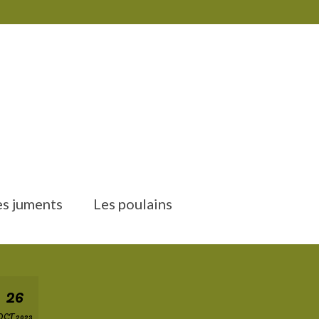
es juments
Les poulains
26
OCT 2023