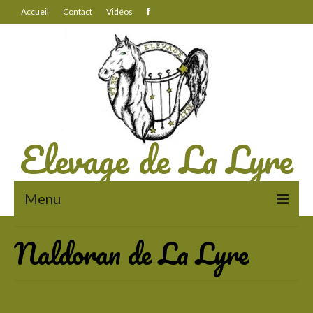
Accueil
Contact
Vidéos
Elevage de La Lyre
Menu
Naldoran de La Lyre
A propos
Des chevaux au travail
La vie à l’élevage