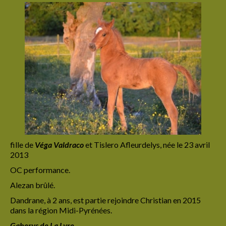
Cadre de vie
Education
Suivi santé
L’étalon
Ses origines
Modèle et allures
Son caractère
fille de
Véga
Valdraco
et Tislero Afleurdelys, née le 23 avril
Ses aptitudes
2013
OC performance.
Sa robe: le gene pearl
Alezan brûlé.
Les juments
Dandrane, à 2 ans, est partie rejoindre Christian en 2015
dans la région Midi-Pyrénées.
Véga Valdraco
Gaherys de La Lyre