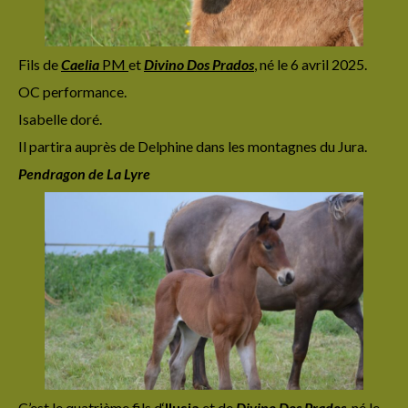
Fils de
Caelia
PM
et
Divino Dos Prados
,
né le 6 avril 2025.
OC performance.
Isabelle doré.
Il partira auprès de Delphine dans les montagnes du Jura.
Pendragon de La Lyre
C’est le quatrième fils d
‘
Ilusia
et de
Divino Dos Prados
,
né le