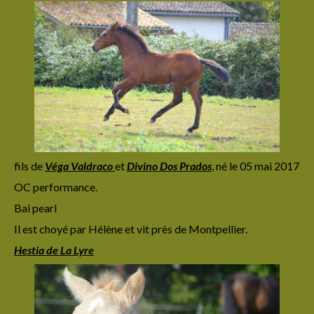
Irion de La Lyre
Imerya de La Lyre
Iserys de La Lyre
Junerys de La Lyre
Jarhlane de La Lyre
Jelysandre de La Lyre
fils de
Véga
Valdraco
et
Divino Dos Prados
,
né le 05 mai 2017
Jarryn de La Lyre
OC performance.
Bai pearl
Koberyn de La Lyre
Il est choyé par Hélène et vit près de Montpellier.
Kaario de La Lyre
Hestia de La Lyre
Kratos de La Lyre
Lumios de La Lyre