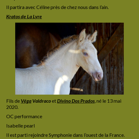
Il partira avec Céline près de chez nous dans l’ain.
Kratos de La Lyre
Fils de
Véga
Valdraco
et
Divino Dos Prados
,
né le 13 mai
2020.
OC performance
Isabelle pearl
Il est parti rejoindre Symphonie dans l’ouest de la France.