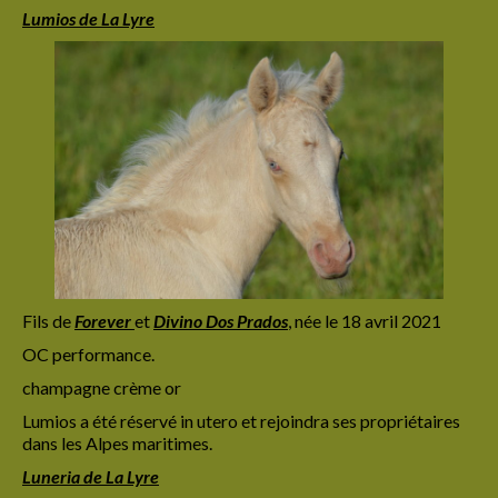
Lumios de La Lyre
Fils de
Forever
et
Divino Dos Prados
,
née le 18 avril 2021
OC performance.
champagne crème or
Lumios a été réservé in utero et rejoindra ses propriétaires
dans les Alpes maritimes.
Luneria de La Lyre