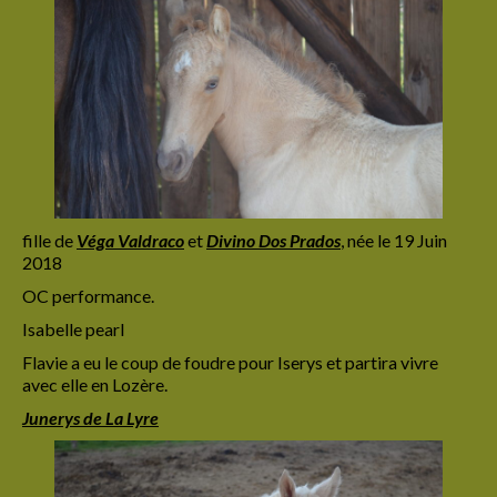
fille de
Véga
Valdraco
et
Divino Dos Prados
,
née le 19 Juin
2018
OC performance.
Isabelle pearl
Flavie a eu le coup de foudre pour Iserys et partira vivre
avec elle en Lozère.
Junerys de La Lyre