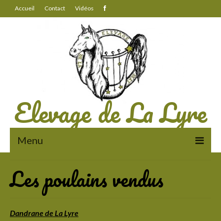
Accueil
Contact
Vidéos
Elevage de La Lyre
Menu
Les poulains vendus
A propos
Des chevaux au travail
La vie à l’élevage
Dandrane de La Lyre