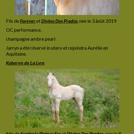
Fils de
Forever
et
Divino Dos Prados
,
née le 3 âoût 2019
OC performance.
champagne ambre pearl
Jarryn a été réservé in utero et rejoindra Aurélie en
Aquitaine.
Koberyn de La Lyre
fille de
Synfonie
Plaines Ere
et
Divino Dos Prados
, née le 8