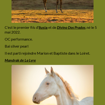
C’est le premier fils d
‘
Ilusia
et de
Divino Dos Prados
,
né le 5
mai 2022.
OC performance.
Bai silver pearl
Il est parti rejoindre Marion et Baptiste dans le Loiret.
Mandrak de La Lyre