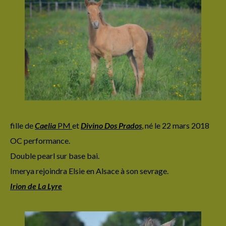
Naldoran de La Lyre
Orphéus de la Lyre
Orihime de La Lyre
Oberyn de La Lyre
Ouranos de La Lyre
Phaeris de La Lyre
fille de
Caelia
PM
et
Divino Dos Prados
,
né le 22 mars 2018
Perséus de La Lyre
OC performance.
Double pearl sur base bai.
Pendragon de La Lyre
Imerya rejoindra Elsie en Alsace à son sevrage.
Les poulains à vendre
Irion de La Lyre
Les poulains à naître
Ma philosphie