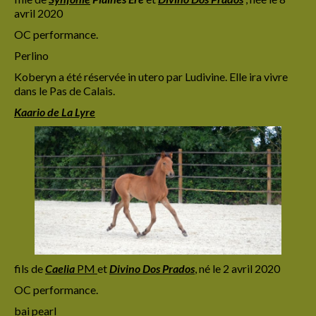
avril 2020
OC performance.
Perlino
Koberyn a été réservée in utero par Ludivine. Elle ira vivre
dans le Pas de Calais.
Kaario de La Lyre
fils de
Caelia
PM
et
Divino Dos Prados
,
né le 2 avril 2020
OC performance.
bai pearl