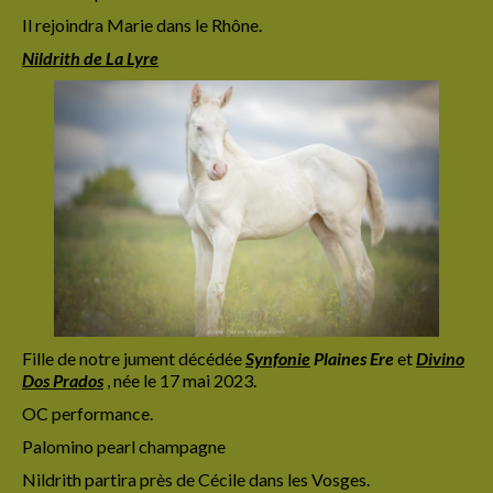
Il rejoindra Marie dans le Rhône.
Nildrith de La Lyre
Fille de notre jument décédée
Synfonie
Plaines Ere
et
Divino
Dos Prados
, née le 17 mai 2023.
OC performance.
Palomino pearl champagne
Nildrith partira près de Cécile dans les Vosges.