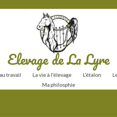
Elevage de La Lyre
u travail
La vie à l’élevage
L’étalon
L
Ma philosphie