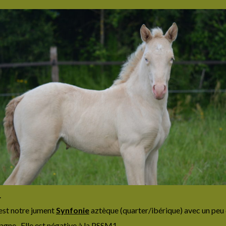
.
est notre jument
Synfonie
aztèque (quarter/ibérique) avec un peu 
pagne. Elle est négative à la PSSM1.