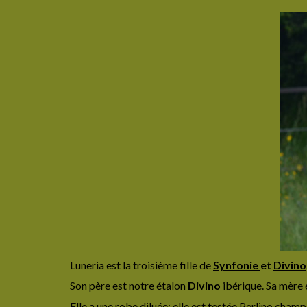
Luneria est la troisième fille de
Synfonie
et
Divino
Son père est notre étalon
Divino
ibérique. Sa mère 
Elle a une robe diluée: elle est testée Perlino cham