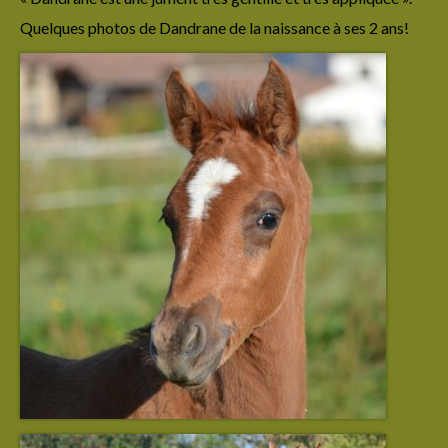
Irion de La Lyre
Quelques photos de Dandrane de la naissance à ses 2 ans!
Imerya de La Lyre
Iserys de La Lyre
Junerys de La Lyre
Jarhlane de La Lyre
Jelysandre de La Lyre
Jarryn de La Lyre
Koberyn de La Lyre
Kaario de La Lyre
Kratos de La Lyre
Lumios de La Lyre