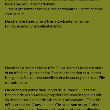
loisirs par les Haras nationaux.
Caelia PM
Jument présentant des qualités en travail en liberté comme
sous la selle.
Forever Blue
Dandrane est une jument très attachante, réfléchie,
Ilusia Aldébaran
fonceuse avec un excellent mental.
Meia Lima
Liana del Sol
Les poulains
Les poulains vendus
Dandrane a une très belle tête. Elle a une très belle encolure
et un très beau port de tête. Son trot est aérien et a un très
Dandrane de La Lyre
bon galop. Son dos est excellent et a beaucoup de force. Elle
est puissante.
Gaherys de La Lyre
Dandrane est partie dans le sud de la France. Elle fait le
bonheur de ses nouveaux propriétaires avec lesquelles elle
Hestia de La Lyre
va devenir une jument de loisirs très polyvalente! Elle a été
débourrée à ses 3 ans et selon Christian son propriétaire:
Hanthor de La Lyre
« Dandrane est une jument très gentille et très appliquée ».