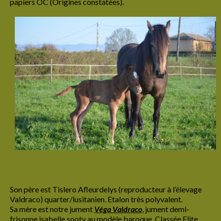
papiers OC (Origines constatées).
Cadre de vie
Education
Suivi santé
L’étalon
Ses origines
Modèle et allures
Son caractère
Ses aptitudes
Sa robe: le gene pearl
Les juments
Son père est Tislero Afleurdelys (reproducteur à l’élevage
Valdraco) quarter/lusitanien. Etalon très polyvalent.
Sa mère est notre jument
Véga Valdraco
, jument demi-
Véga Valdraco
frisonne isabelle sooty au modèle baroque. Classée Elite