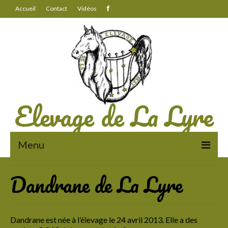
Accueil
Contact
Vidéos
Elevage de La Lyre
Menu
Dandrane de La Lyre
A propos
Des chevaux au travail
La vie à l’élevage
Dandrane est née à l’élevage le 24 avril 2013. Elle a des