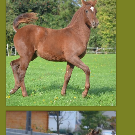
Luneria de La Lyre
Lorkos de La Lyre
Miceliandre de La Lyre
Menetios de La Lyre
Minos de La Lyre
Mandrak de La Lyre
Meherys de La Lyre
Nancelion de La Lyre
Naherys de la Lyre
Nerendyl de La Lyre
Nildrith de La Lyre