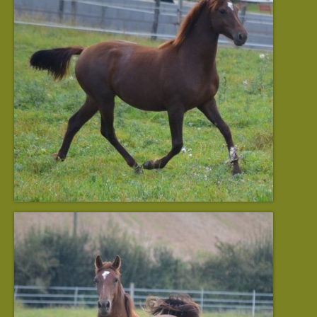
Naldoran de La Lyre
Orphéus de la Lyre
Orihime de La Lyre
Oberyn de La Lyre
Ouranos de La Lyre
Phaeris de La Lyre
Perséus de La Lyre
Pendragon de La Lyre
Les poulains à vendre
Les poulains à naître
Ma philosphie