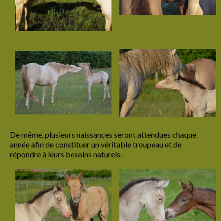
Luneria de La Lyre
Lorkos de La Lyre
Miceliandre de La Lyre
Menetios de La Lyre
Minos de La Lyre
Mandrak de La Lyre
Meherys de La Lyre
De même, plusieurs naissances seront attendues chaque
année afin de constituer un véritable troupeau et de
Nancelion de La Lyre
répondre à leurs besoins naturels.
Naherys de la Lyre
Nerendyl de La Lyre
Nildrith de La Lyre