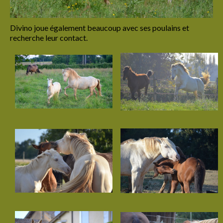
Caelia PM
Divino joue également beaucoup avec ses poulains et
Forever Blue
recherche leur contact.
Ilusia Aldébaran
Meia Lima
Liana del Sol
Les poulains
Les poulains vendus
Dandrane de La Lyre
Gaherys de La Lyre
Hestia de La Lyre
Hanthor de La Lyre