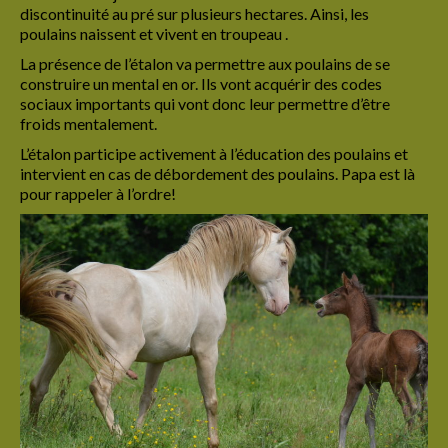
discontinuité au pré sur plusieurs hectares. Ainsi, les
Cadre de vie
poulains naissent et vivent en troupeau .
Education
La présence de l’étalon va permettre aux poulains de se
construire un mental en or. Ils vont acquérir des codes
Suivi santé
sociaux importants qui vont donc leur permettre d’être
froids mentalement.
L’étalon
L’étalon participe activement à l’éducation des poulains et
intervient en cas de débordement des poulains. Papa est là
Ses origines
pour rappeler à l’ordre!
Modèle et allures
Son caractère
Ses aptitudes
Sa robe: le gene pearl
Les juments
Véga Valdraco