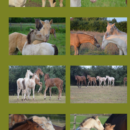
Naldoran de La Lyre
Orphéus de la Lyre
Orihime de La Lyre
Oberyn de La Lyre
Ouranos de La Lyre
Phaeris de La Lyre
Perséus de La Lyre
Pendragon de La Lyre
Les poulains à vendre
Les poulains à naître
Ma philosphie