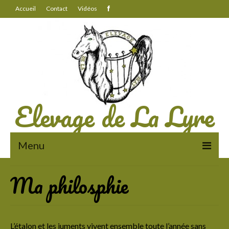
Accueil
Contact
Vidéos
Elevage de La Lyre
Menu
Ma philosphie
A propos
Des chevaux au travail
La vie à l’élevage
L’étalon et les juments vivent ensemble toute l’année sans