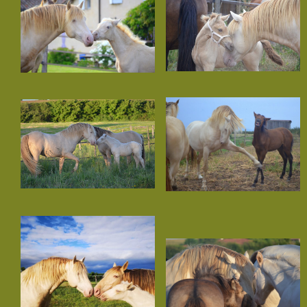
Irion de La Lyre
Imerya de La Lyre
Iserys de La Lyre
Junerys de La Lyre
Jarhlane de La Lyre
Jelysandre de La Lyre
Jarryn de La Lyre
Koberyn de La Lyre
Kaario de La Lyre
Kratos de La Lyre
Lumios de La Lyre